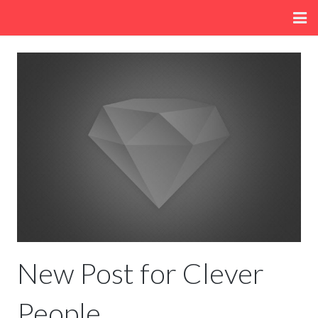
Home
About
Menu
Fun/Activities
Getting Here
New Post for Clever
People